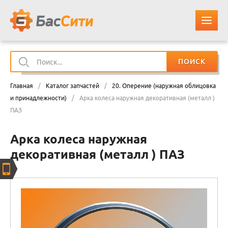
ПОИСК
О КОМПАНИИ
Главная
/
Каталог запчастей
/
20. Оперение (наружная облицовка
КАТАЛОГ ЗАПЧАСТЕЙ
и принадлежности)
/
Арка колеса наружная декоративная (металл )
ПАЗ
ОПЛАТА И ДОСТАВКА
Арка колеса наружная
декоративная (металл ) ПАЗ
КОНТАКТЫ
КОРЗИНА