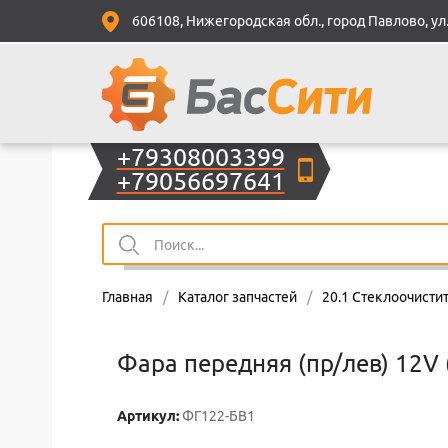
606108, Нижегородская обл., город Павлово, ул.
+79308003399
+79056697641
Главная
/
Каталог запчастей
/
20.1 Стеклоочисти
Фара передняя (пр/лев) 12V 
Артикул:
ФГ122-БВ1