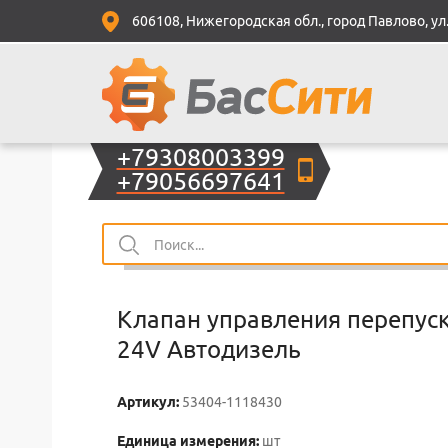
606108, Нижегородская обл., город Павлово, ул.
+79308003399
+79056697641
Клапан управления перепуск
24V Автодизель
Артикул:
53404-1118430
Единица измерения:
шт