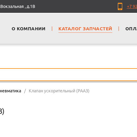
Вокзальная , д.1В
+7 9
О КОМПАНИИ
|
КАТАЛОГ ЗАПЧАСТЕЙ
|
ОПЛ
пневматика
/
Клапан ускорительный (РААЗ)
З)