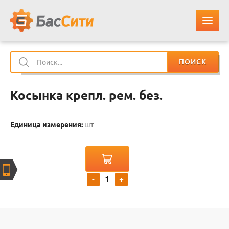
ПОИСК
О КОМПАНИИ
Косынка крепл. рем. без.
КАТАЛОГ ЗАПЧАСТЕЙ
Единица измерения:
шт
ОПЛАТА И ДОСТАВКА
КОНТАКТЫ
-
+
КОРЗИНА