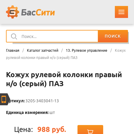
ПОИСК
О КОМПАНИИ
Главная
/
Каталог запчастей
/
13. Рулевое управление
/
Кожух
КАТАЛОГ ЗАПЧАСТЕЙ
рулевой колонки правый н/о (серый) ПАЗ
Кожух рулевой колонки правый
ОПЛАТА И ДОСТАВКА
н/о (серый) ПАЗ
КОНТАКТЫ
Артикул:
3205-3403041-13
КОРЗИНА
Единица измерения:
шт
Цена:
988 руб.