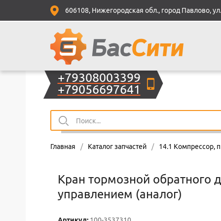
606108, Нижегородская обл., город Павлово, ул.
+79308003399
+79056697641
Главная
/
Каталог запчастей
/
14.1 Компрессор, 
Кран тормозной обратного д
управлением (аналог)
Артикул:
100-3537310