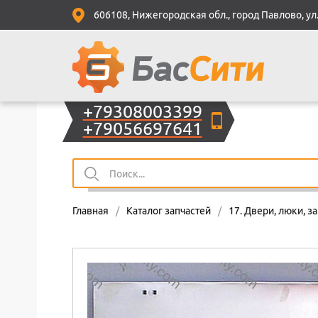
606108, Нижегородская обл., город Павлово, ул.
+79308003399
+79056697641
Главная
/
Каталог запчастей
/
17. Двери, люки, 