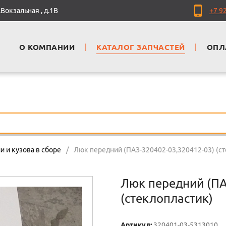
Вокзальная , д.1В
+7 9
О КОМПАНИИ
|
КАТАЛОГ ЗАПЧАСТЕЙ
|
ОПЛ
и и кузова в сборе
/
Люк передний (ПАЗ-320402-03,320412-03) (с
Люк передний (ПА
(стеклопластик)
Артикул:
320401-03-5313010