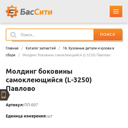
ПОИСК
О КОМПАНИИ
Главная
/
Каталог запчастей
/
16. Кузовные детали и кузова в
КАТАЛОГ ЗАПЧАСТЕЙ
сборе
/
Молдинг боковины самоклеющийся (L-3250) Павлово
Молдинг боковины
ОПЛАТА И ДОСТАВКА
самоклеющийся (L-3250)
Павлово
КОНТАКТЫ
КОРЗИНА
Артикул:
ПП-007
Единица измерения:
шт