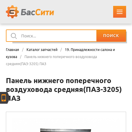
ПОИСК
О КОМПАНИИ
Главная
/
Каталог запчастей
/
19. Принадлежности салона и
КАТАЛОГ ЗАПЧАСТЕЙ
кузова
/
Панель нижнего поперечного воздуховода
средняя(ПАЗ-3205) ПАЗ
ОПЛАТА И ДОСТАВКА
Панель нижнего поперечного
воздуховода средняя(ПАЗ-3205)
КОНТАКТЫ
ПАЗ
КОРЗИНА