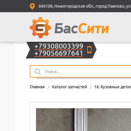
606108, Нижегородская обл., город Павлово, ул.
+79308003399
+79056697641
Главная
/
Каталог запчастей
/
16. Кузовные детал