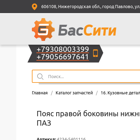
606108, Нижегородская обл., город Павлово, ул.
+79308003399
+79056697641
Главная
/
Каталог запчастей
/
16. Кузовные детал
Пояс правой боковины нижни
ПАЗ
Артикул:
4234-5401116