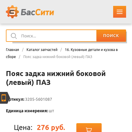
ПОИСК
О КОМПАНИИ
Главная
/
Каталог запчастей
/
16. Кузовные детали и кузова в
КАТАЛОГ ЗАПЧАСТЕЙ
сборе
/
Пояс задка нижний боковой (левый) ПАЗ
Пояс задка нижний боковой
ОПЛАТА И ДОСТАВКА
(левый) ПАЗ
КОНТАКТЫ
Артикул:
3205-5601087
КОРЗИНА
Единица измерения:
шт
Цена:
276 руб.