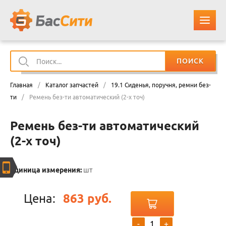
ПОИСК
О КОМПАНИИ
Главная
/
Каталог запчастей
/
19.1 Сиденья, поручня, ремни без-
КАТАЛОГ ЗАПЧАСТЕЙ
ти
/
Ремень без-ти автоматический (2-х точ)
Ремень без-ти автоматический
ОПЛАТА И ДОСТАВКА
(2-х точ)
КОНТАКТЫ
Единица измерения:
шт
КОРЗИНА
Цена:
863 руб.
-
+