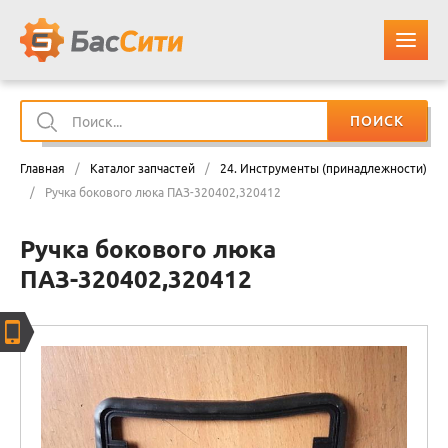
ПОИСК
О КОМПАНИИ
Главная
/
Каталог запчастей
/
24. Инструменты (принадлежности)
КАТАЛОГ ЗАПЧАСТЕЙ
/
Ручка бокового люка ПАЗ-320402,320412
Ручка бокового люка
ОПЛАТА И ДОСТАВКА
ПАЗ-320402,320412
КОНТАКТЫ
КОРЗИНА