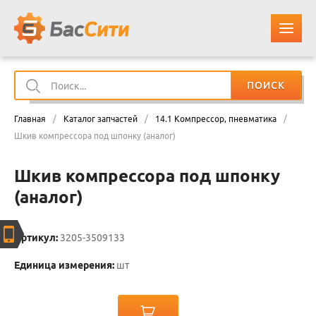
ПОИСК
О КОМПАНИИ
Главная
/
Каталог запчастей
/
14.1 Компрессор, пневматика
/
КАТАЛОГ ЗАПЧАСТЕЙ
Шкив компрессора под шпонку (аналог)
Шкив компрессора под шпонку
ОПЛАТА И ДОСТАВКА
(аналог)
КОНТАКТЫ
Артикул:
3205-3509133
КОРЗИНА
Единица измерения:
шт