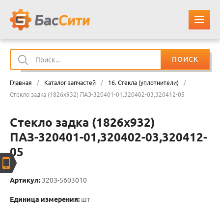
ПОИСК
О КОМПАНИИ
Главная
/
Каталог запчастей
/
16. Стекла (уплотнители)
/
КАТАЛОГ ЗАПЧАСТЕЙ
Стекло задка (1826х932) ПАЗ-320401-01,320402-03,320412-05
Стекло задка (1826х932)
ОПЛАТА И ДОСТАВКА
ПАЗ-320401-01,320402-03,320412-
05
КОНТАКТЫ
КОРЗИНА
Артикул:
3203-5603010
Единица измерения:
шт