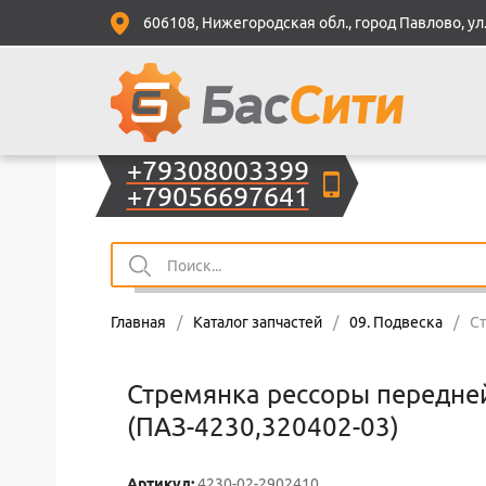
606108, Нижегородская обл., город Павлово, ул.
+79308003399
+79056697641
Главная
/
Каталог запчастей
/
09. Подвеска
/
Ст
Стремянка рессоры передне
(ПАЗ-4230,320402-03)
Артикул:
4230-02-2902410