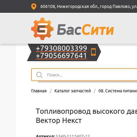
606108, Нижегородская обл., город Павлово, ул.
+79308003399
+79056697641
Главная
/
Каталог запчастей
/
08. Система питани
Топливопровод высокого да
Вектор Некст
Артикул:
5340-1112407-12