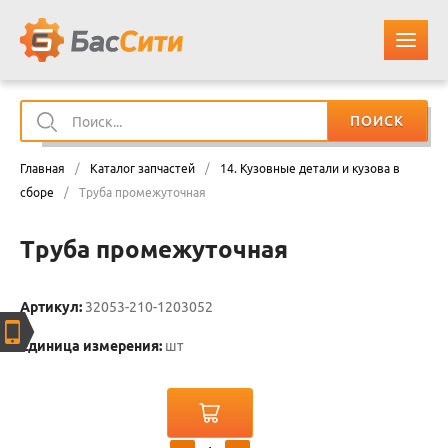
ПОИСК
О КОМПАНИИ
Главная
/
Каталог запчастей
/
14. Кузовные детали и кузова в
КАТАЛОГ ЗАПЧАСТЕЙ
сборе
/
Труба промежуточная
Труба промежуточная
ОПЛАТА И ДОСТАВКА
КОНТАКТЫ
Артикул:
32053-210-1203052
Единица измерения:
шт
КОРЗИНА