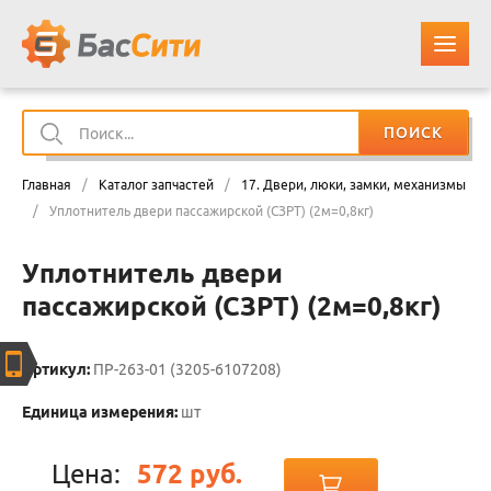
ПОИСК
О КОМПАНИИ
Главная
/
Каталог запчастей
/
17. Двери, люки, замки, механизмы
КАТАЛОГ ЗАПЧАСТЕЙ
/
Уплотнитель двери пассажирской (СЗРТ) (2м=0,8кг)
Уплотнитель двери
ОПЛАТА И ДОСТАВКА
пассажирской (СЗРТ) (2м=0,8кг)
КОНТАКТЫ
Артикул:
ПР-263-01 (3205-6107208)
КОРЗИНА
Единица измерения:
шт
Цена:
572 руб.