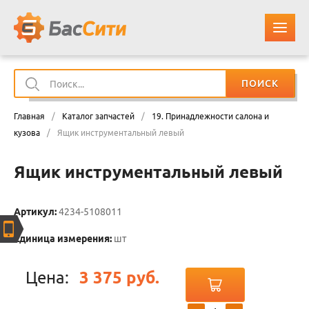
ПОИСК
О КОМПАНИИ
Главная
/
Каталог запчастей
/
19. Принадлежности салона и
КАТАЛОГ ЗАПЧАСТЕЙ
кузова
/
Ящик инструментальный левый
Ящик инструментальный левый
ОПЛАТА И ДОСТАВКА
КОНТАКТЫ
Артикул:
4234-5108011
Единица измерения:
шт
КОРЗИНА
Цена:
3 375 руб.