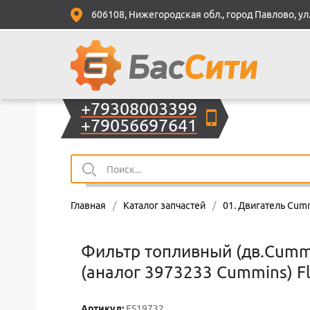
606108, Нижегородская обл., город Павлово, ул.
+79308003399
+79056697641
Главная
/
Каталог запчастей
/
01. Двигатель Cumm
Фильтр топливный (дв.Cummi
(аналог 3973233 Cummins) F
Артикул:
FS19732