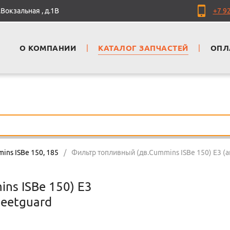
Вокзальная , д.1В
+7 9
О КОМПАНИИ
|
КАТАЛОГ ЗАПЧАСТЕЙ
|
ОПЛ
ins ISBe 150, 185
/
Фильтр топливный (дв.Cummins ISBe 150) Е3 (
ns ISBe 150) Е3
leetguard