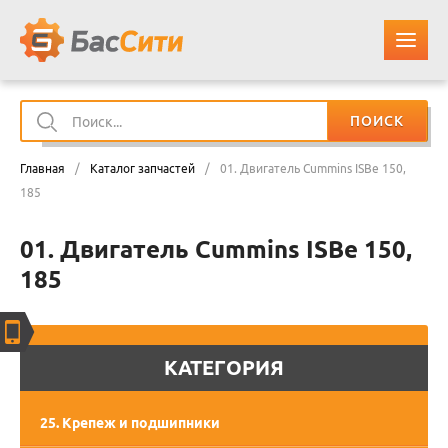
ПОИСК
О КОМПАНИИ
Главная
/
Каталог запчастей
/
01. Двигатель Cummins ISBe 150,
КАТАЛОГ ЗАПЧАСТЕЙ
185
01. Двигатель Cummins ISBe 150,
ОПЛАТА И ДОСТАВКА
185
КОНТАКТЫ
КОРЗИНА
КАТЕГОРИЯ
25. Крепеж и подшипники