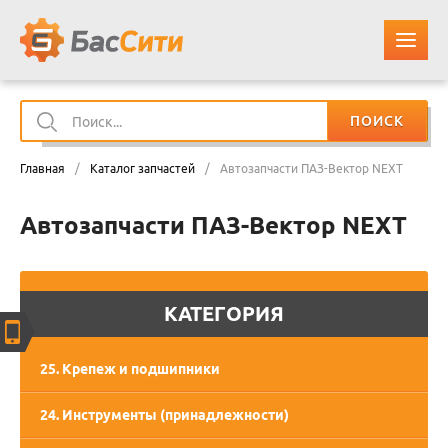
ПОИСК
О КОМПАНИИ
Главная
/
Каталог запчастей
/
Автозапчасти ПАЗ-Вектор NEXT
КАТАЛОГ ЗАПЧАСТЕЙ
Автозапчасти ПАЗ-Вектор NEXT
ОПЛАТА И ДОСТАВКА
КОНТАКТЫ
КАТЕГОРИЯ
КОРЗИНА
25. Крепеж и подшипники
24. Инструменты (принадлежности)