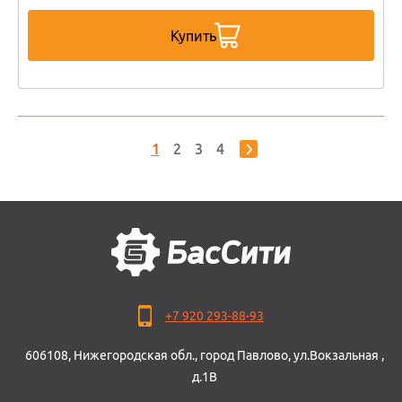
Купить
1
2
3
4
+7 920 293-88-93
606108, Нижегородская обл., город Павлово, ул.Вокзальная ,
д.1В