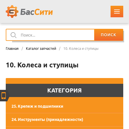
ПОИСК
О КОМПАНИИ
Главная
/
Каталог запчастей
/
10. Колеса и ступицы
КАТАЛОГ ЗАПЧАСТЕЙ
10. Колеса и ступицы
ОПЛАТА И ДОСТАВКА
КОНТАКТЫ
КАТЕГОРИЯ
КОРЗИНА
25. Крепеж и подшипники
24. Инструменты (принадлежности)