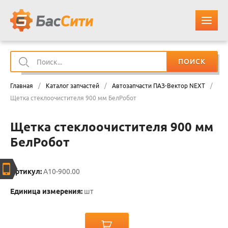
ПОИСК
О КОМПАНИИ
Главная
/
Каталог запчастей
/
Автозапчасти ПАЗ-Вектор NEXT
/
КАТАЛОГ ЗАПЧАСТЕЙ
Щетка стеклоочистителя 900 мм БелРобот
Щетка стеклоочистителя 900 мм
ОПЛАТА И ДОСТАВКА
БелРобот
КОНТАКТЫ
Артикул:
А10-900.00
КОРЗИНА
Единица измерения:
шт