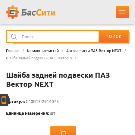
ПОИСК
О КОМПАНИИ
Главная
/
Каталог запчастей
/
Автозапчасти ПАЗ-Вектор NEXT
/
КАТАЛОГ ЗАПЧАСТЕЙ
Шайба задней подвески ПАЗ Вектор NEXT
Шайба задней подвески ПАЗ
ОПЛАТА И ДОСТАВКА
Вектор NEXT
КОНТАКТЫ
Артикул:
C40R13-2914075
КОРЗИНА
Единица измерения:
шт