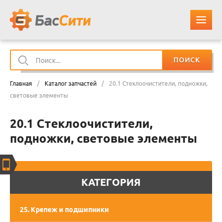
ПОИСК
О КОМПАНИИ
Главная
/
Каталог запчастей
/
20.1 Стеклоочистители, подножки,
КАТАЛОГ ЗАПЧАСТЕЙ
световые элементы
20.1 Стеклоочистители,
ОПЛАТА И ДОСТАВКА
подножки, световые элементы
КОНТАКТЫ
КОРЗИНА
КАТЕГОРИЯ
25. Крепеж и подшипники