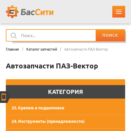
ПОИСК
О КОМПАНИИ
Главная
/
Каталог запчастей
/
Автозапчасти ПАЗ-Вектор
КАТАЛОГ ЗАПЧАСТЕЙ
Автозапчасти ПАЗ-Вектор
ОПЛАТА И ДОСТАВКА
КОНТАКТЫ
КАТЕГОРИЯ
КОРЗИНА
25. Крепеж и подшипники
24. Инструменты (принадлежности)