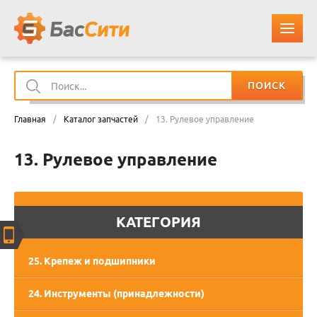
ПОИСК
О КОМПАНИИ
Главная
/
Каталог запчастей
/
13. Рулевое управление
КАТАЛОГ ЗАПЧАСТЕЙ
13. Рулевое управление
ОПЛАТА И ДОСТАВКА
КОНТАКТЫ
КАТЕГОРИЯ
КОРЗИНА
25. Крепеж и подшипники
24. Инструменты (принадлежности)